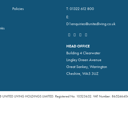
Policies
T:
01322 612 800
E:
D1enquiries@unitedliving.co.uk
rès
HEAD OFFICE
Building 4 Clearwater
Lingley Green Avenue
Great Sankey, Warrington
Cheshire, WA5 3UZ
© UNITED LIVING HOLDINGS LIMITED. Registered No: 10523632. VAT Number: 86524640