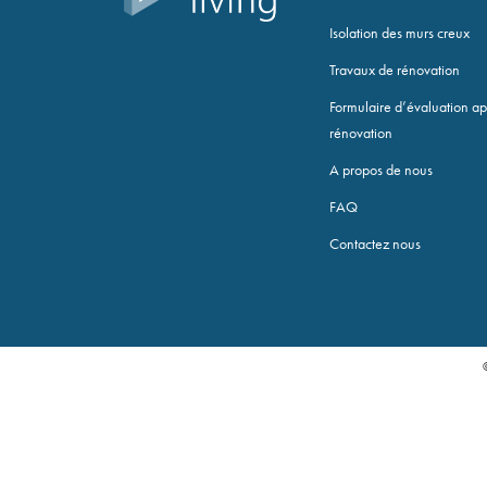
Isolation des murs creux
Travaux de rénovation
Formulaire d’évaluation ap
rénovation
A propos de nous
FAQ
Necessary
Contactez nous
These
cookies are
not optional.
They are
needed for
the website
to function.
Statistics