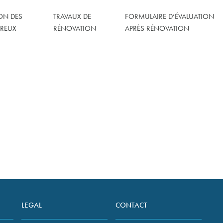
ION DES
TRAVAUX DE
FORMULAIRE D’ÉVALUATION
REUX
RÉNOVATION
APRÈS RÉNOVATION
s de United Living
LEGAL
CONTACT