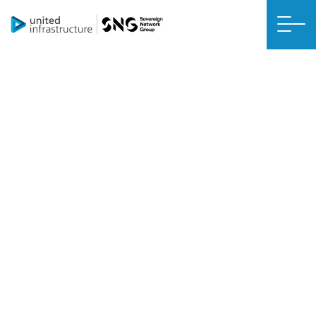
RÉNOVATION NETTE ZÉRO
Ventilation
L’objectif principal des travaux de rénovation de votre maison est de
la rendre plus économe en énergie en l’isolant de manière optimale.
Imaginez que vous enveloppez votre maison d’une couette. Cela la
rendra plus chaude et plus facile à chauffer, réduisant ainsi les fuites