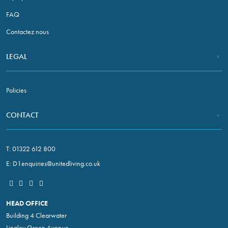
FAQ
Contactez nous
LEGAL
Policies
CONTACT
T:
01322 612 800
E:
D1enquiries@unitedliving.co.uk
HEAD OFFICE
Building 4 Clearwater
Lingley Green Avenue