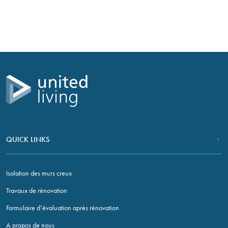
Si vous avez des questions sur les travaux d’amélioration à
effectuer dans votre maison, n’hésitez pas à nous contacter.
CONTACTEZ NOUS
QUICK LINKS
Isolation des murs creux
Travaux de rénovation
Formulaire d’évaluation après rénovation
A propos de nous