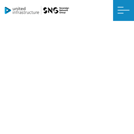
RÉNOVATION NETTE ZÉRO
Isolation des combles
L’isolation des combles est l’une des mesures les plus simples et les
plus efficaces à mettre en place chez vous. 25 % de la chaleur de
votre maison s’échappant par le plafond et le toit, l’isolation réduit la
fuite d’air chaud. La chaleur reste ainsi à l’intérieur, ce qui limite votre