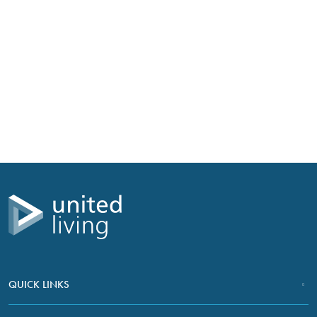
content and
Numéro d’urgence en dehors des heures de bureau
– 01322
offers.
660 226
QUICK LINKS