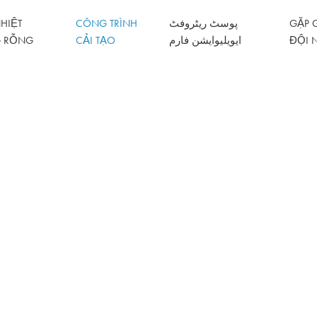
HIỆT
CÔNG TRÌNH
پوسٹ ریٹروفٹ
GẶP 
 RỖNG
CẢI TẠO
ایویلیوایشن فارم
ĐỘI 
rời