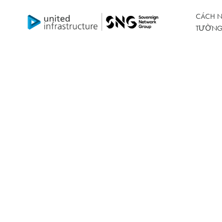
CÁCH N
TƯỜNG
TRANG BỊ THÊM NET ZERO
Tấm pin mặt t