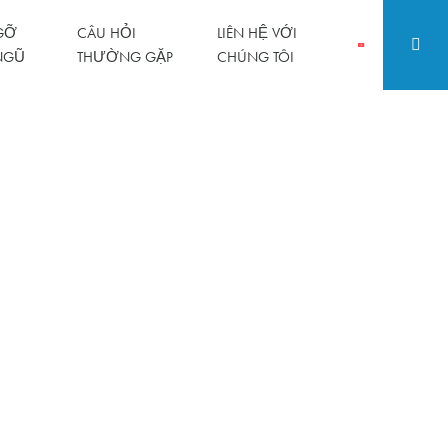
GỠ
CÂU HỎI
LIÊN HỆ VỚI
NGŨ
THƯỜNG GẶP
CHÚNG TÔI