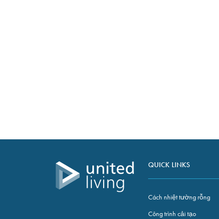
content and
offers.
BẠN CÓ THẮC MẮC KHÔNG?
Liên hệ
Nếu bạn có bất kỳ câu hỏi nào về công v
LIÊN HỆ VỚI CHÚNG TÔI
QUICK LINKS
Cách nhiệt tường rỗng
Công trình cải tạo