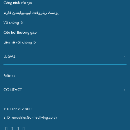
Công trình cải tạo
پوسٹ ریٹروفٹ ایویلیوایشن فارم
Về chúng tôi
Câu hỏi thường gặp
Liên hệ với chúng tôi
LEGAL
Policies
CONTACT
T:
01322 612 800
E:
D1enquiries@unitedliving.co.uk