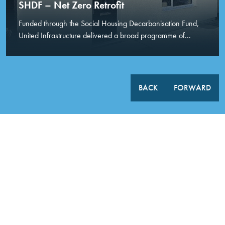
SHDF – Net Zero Retrofit
Funded through the Social Housing Decarbonisation Fund,
United Infrastructure delivered a broad programme of...
BACK
FORWARD
BẠN CÓ THẮC MẮC KHÔNG?