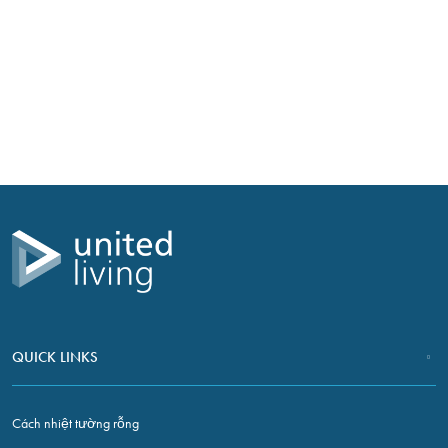
Liên hệ
Nếu bạn có bất kỳ câu hỏi hoặc phản hồi nào về công việc cải
tạo sắp diễn ra tại nhà bạn, chúng tôi rất mong nhận được
phản hồi từ bạn.
LIÊN HỆ VỚI CHÚNG TÔI
QUICK LINKS
Cách nhiệt tường rỗng