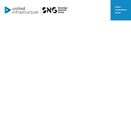
NET SIFIR GÜÇLENDIRME
Güneş PV
Güneş panelleri, evinizde kullanmak üzere elektrik üretmenin harika
bir yoludur. Paneller yıl boyunca çalışır, ancak ilkbahar ve yaz
aylarında veya bulut örtüsünün az olduğu zamanlarda daha etkilidir.
Paneller kurulduktan hemen sonra çalışmaya başlar, ancak