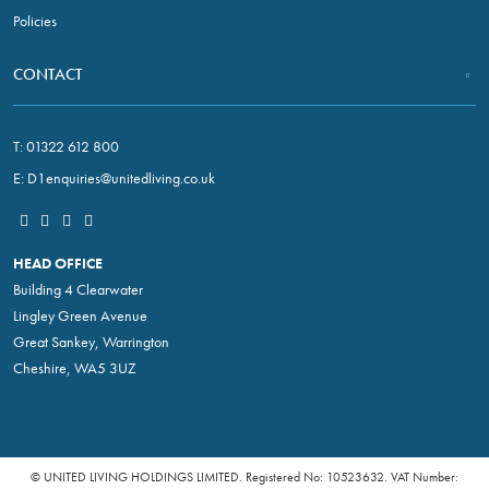
Policies
CONTACT
T:
01322 612 800
E:
D1enquiries@unitedliving.co.uk
HEAD OFFICE
Building 4 Clearwater
Lingley Green Avenue
Great Sankey, Warrington
Cheshire, WA5 3UZ
© UNITED LIVING HOLDINGS LIMITED. Registered No: 10523632. VAT Number: