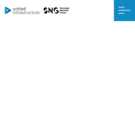
NETTO-NULL-NACHRÜSTUNG
Solar PV
Sonnenkollektoren sind eine fantastische Möglichkeit, Strom für Ihr
Haus zu erzeugen. Die Paneele funktionieren das ganze Jahr über,
sind aber in den Frühlings- und Sommermonaten oder bei geringer
Bewölkung natürlich noch effektiver.