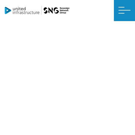
POLITIQUE EN MATIÈRE DE COOKIES
Politique en matière de cookies
À propos de la présente politique en matière de cookies
La présente politique en matière de cookies explique ce que sont les
cookies et comment nous les utilisons. Vous devez lire cette politique
pour comprendre ce que sont les cookies, comment nous les
utilisons, les types de cookies que nous utilisons, par exemple, les