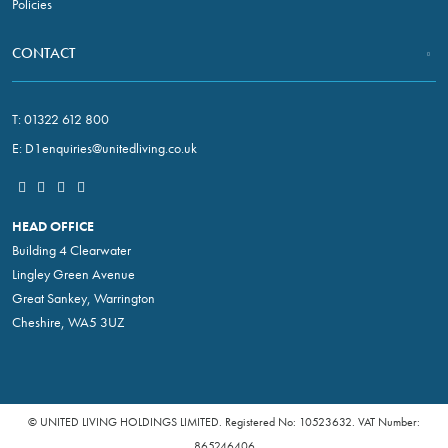
Policies
CONTACT
T:
01322 612 800
E:
D1enquiries@unitedliving.co.uk
HEAD OFFICE
Building 4 Clearwater
Lingley Green Avenue
Great Sankey, Warrington
Cheshire, WA5 3UZ
© UNITED LIVING HOLDINGS LIMITED. Registered No: 10523632. VAT Number:
865246406