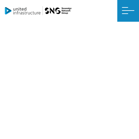
RETROFIT NET ZERO
Riscaldatori ad accumulo ad alta
ritenzione di calore
L’installazione dei tuoi riscaldatori ad accumulo ad alta ritenzione di
calore (HHRSH) sarà semplice e avverrà nell’arco di uno o due
giorni.