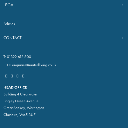
LEGAL
Policies
CONTACT
T:
01322 612 800
E:
D1enquiries@unitedliving.co.uk
HEAD OFFICE
Building 4 Clearwater
Lingley Green Avenue
Great Sankey, Warrington
Cheshire, WA5 3UZ