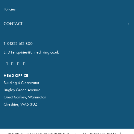
Policies
CONTACT
T:
01322 612 800
E:
D1enquiries@unitedliving.co.uk
HEAD OFFICE
Building 4 Clearwater
Lingley Green Avenue
Great Sankey, Warrington
Cheshire, WA5 3UZ