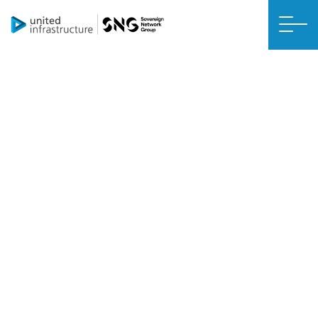
RETROFIT NET ZERO
Isolamento delle pareti in cavità
Circa il 35% del calore della tua casa si disperde attraverso pareti
non isolate. L’isolamento delle pareti interstiziali agisce come una
barriera tra le pareti interne ed esterne, impedendo la perdita di
calore.