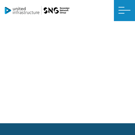
Pagina non trovata (404)
Siamo spiacenti, la pagina non può essere trovata. La pagina
potrebbe essere stata spostata o cancellata. Prova a trovare la
nuova pagina dalla navigazione della homepage.