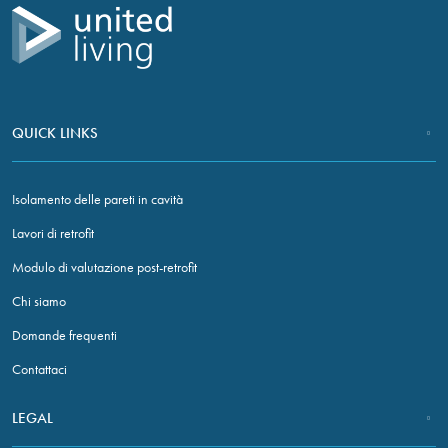
Torna alla pagina iniziale
QUICK LINKS
Isolamento delle pareti in cavità
Necessary
Lavori di retrofit
These
cookies are
Modulo di valutazione post-retrofit
not optional.
Chi siamo
They are
needed for
Domande frequenti
the website
to function.
Contattaci
LEGAL
Statistics