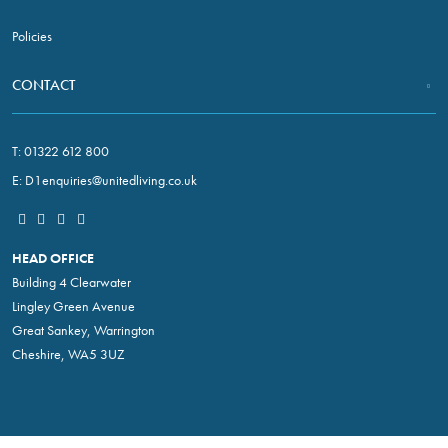
In order for
us to
Policies
improve the
website's
CONTACT
functionality
and
structure,
T:
01322 612 800
based on
how the
E:
D1enquiries@unitedliving.co.uk
website is
used.
HEAD OFFICE
Building 4 Clearwater
Experience
Lingley Green Avenue
In order for
Great Sankey, Warrington
our website
to perform as
Cheshire, WA5 3UZ
well as
possible
during your
visit. If you