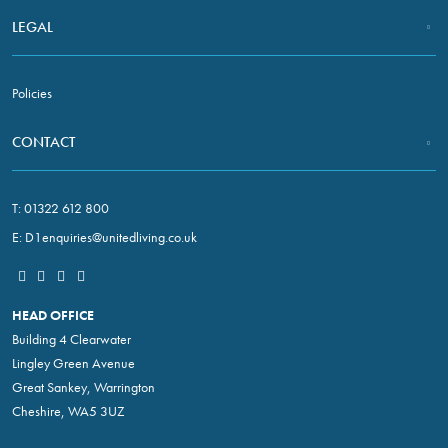
In order for
LEGAL
us to
improve the
website's
Policies
functionality
and
structure,
CONTACT
based on
how the
website is
T:
01322 612 800
used.
E:
D1enquiries@unitedliving.co.uk
Experience
In order for
HEAD OFFICE
our website
Building 4 Clearwater
to perform as
Lingley Green Avenue
well as
Great Sankey, Warrington
possible
Cheshire, WA5 3UZ
during your
visit. If you