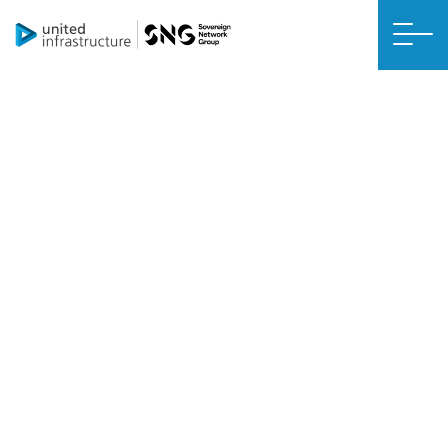
Esclusione di responsabilità
Il contenuto di questa e-mail è destinato esclusivamente alla persona
o all’entità a cui è indirizzata.
Questa e-mail potrebbe contenere informazioni riservate. Se non
sei la persona a cui è indirizzato questo messaggio, sappi che
qualsiasi uso, riproduzione o distribuzione di questo messaggio è
severamente vietato.