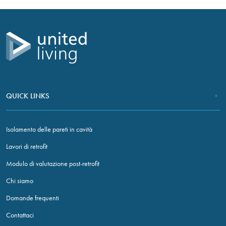
Se hai ricevuto questa email per errore, contatta il mittente presso
United Living Group e cancella immediatamente questa email e tutti
gli allegati.
QUICK LINKS
Necessary
These
Isolamento delle pareti in cavità
cookies are
not optional.
Lavori di retrofit
They are
Modulo di valutazione post-retrofit
needed for
the website
Chi siamo
to function.
Domande frequenti
Contattaci
Statistics