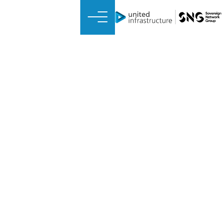
RÊZIKNAMEYA REFTARÊ
Rêziknameya Reftarê
Îngilîzî
Romanyayî