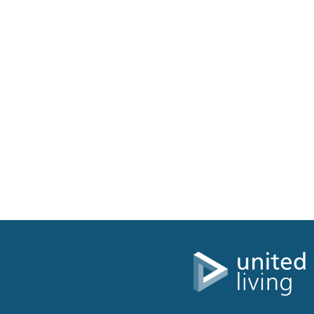
Polandî
Lîtvanyayî
Bengalî
Necessary
These
cookies are
Gujaratî
not optional.
They are
needed for
the website
Pencabî
to function.
Statistics