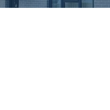
TEDBÎRÊN SNG
hatî niştecihê SNG!
î xaniyê we wekî xwediyê xanî ji bo
geriya enerjiyê mafdar nîşan daye.
rina tedbîrên ku karîgeriya xaniyên
û hawirdorparêztir dikin vedihewîne.