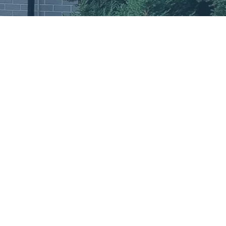
Necessary
These
cookies are
not optional.
They are
needed for
the website
to function.
Statistics