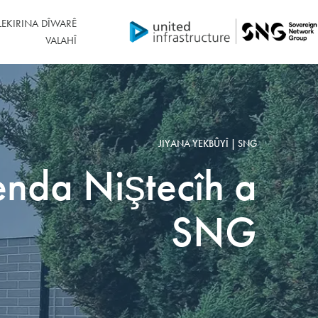
LEKIRINA DÎWARÊ
VALAHÎ
JIYANA YEKBÛYÎ | SNG
nda Niştecîh a
SNG