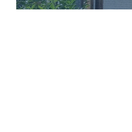
Bi xêr 
Hûn li vir in ji ber ku xwediyê xan
nûvekirinên karî
Nûvekirinên karîgeriya enerjiyê sazki
we baştir dikin, wê germtir, rehettir 