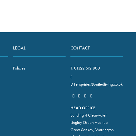
LEGAL
CONTACT
Policies
T:
01322 612 800
E:
D1enquiries@unitedliving.co.uk
HEAD OFFICE
Building 4 Clearwater
Lingley Green Avenue
Great Sankey, Warrington