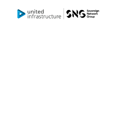
零净改造
阁楼隔热