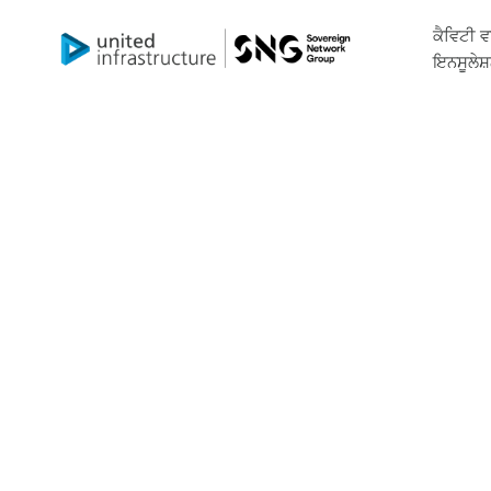
ਕੈਵਿਟੀ 
ਇਨਸੂਲੇਸ
ਨੈੱਟ ਜ਼ੀਰੋ ਰੀਟਰੋਫਿਟ
ਲੌਫਟ ਇਨਸੂਲੇਸ