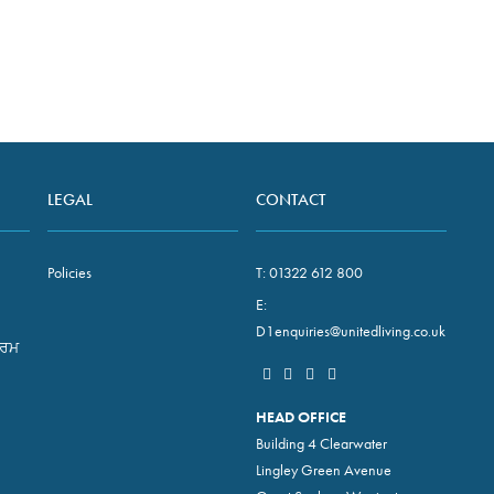
ਕੰਮਾਂ ਬਾਰੇ ਤੁਹਾਡੇ ਕੋਈ ਸਵਾਲ ਹਨ, ਤਾਂ ਸਾਡੇ ਨਾਲ ਸੰਪਰਕ ਕਰੋ।
LEGAL
CONTACT
Policies
T:
01322 612 800
E:
D1enquiries@unitedliving.co.uk
ਾਰਮ
HEAD OFFICE
Building 4 Clearwater
Lingley Green Avenue