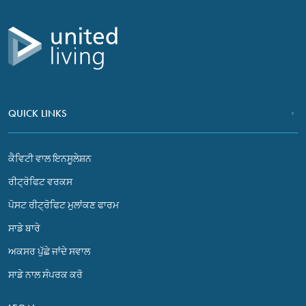
ਯੂਨਾਈਟਿਡ ਲਿਵਿੰਗ ਗਰੁੱਪ ‘ਤੇ ਭੇਜਣ ਵਾਲੇ ਨਾਲ ਸੰਪਰਕ ਕਰੋ ਅਤੇ ਇਸ
ਈਮੇਲ ਅਤੇ ਕਿਸੇ ਵੀ ਅਟੈਚਮੈਂਟ ਨੂੰ ਤੁਰੰਤ ਮਿਟਾ ਦਿਓ।
QUICK LINKS
Necessary
ਕੈਵਿਟੀ ਵਾਲ ਇਨਸੂਲੇਸ਼ਨ
These
cookies are
ਰੀਟ੍ਰੋਫਿਟ ਵਰਕਸ
not optional.
ਪੋਸਟ ਰੀਟ੍ਰੋਫਿਟ ਮੁਲਾਂਕਣ ਫਾਰਮ
They are
needed for
ਸਾਡੇ ਬਾਰੇ
the website
to function.
ਅਕਸਰ ਪੁੱਛੇ ਜਾਂਦੇ ਸਵਾਲ
ਸਾਡੇ ਨਾਲ ਸੰਪਰਕ ਕਰੋ
Statistics