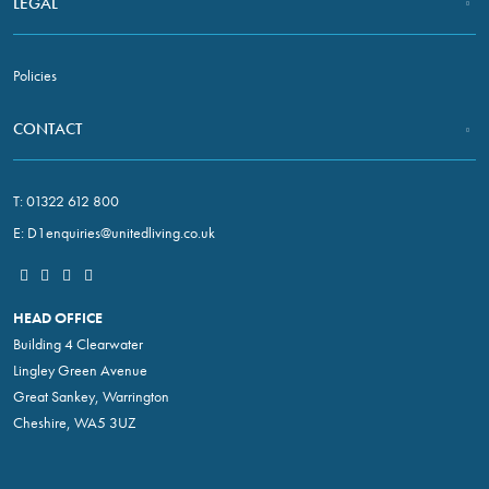
LEGAL
In order for
us to
improve the
Policies
website's
functionality
and
CONTACT
structure,
based on
how the
T:
01322 612 800
website is
E:
D1enquiries@unitedliving.co.uk
used.
Experience
HEAD OFFICE
In order for
Building 4 Clearwater
our website
Lingley Green Avenue
to perform as
Great Sankey, Warrington
well as
Cheshire, WA5 3UZ
possible
during your
visit. If you