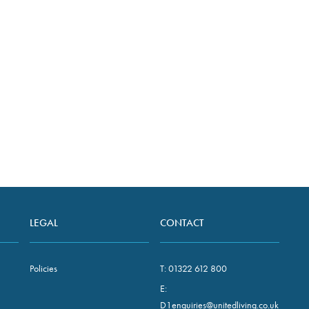
。
减碳计划
该计划细分了我们实现 “
排放 “的历程，并详细介
我们的基准排放足迹和碳
排项目。
LEGAL
CONTACT
Policies
T:
01322 612 800
E:
D1enquiries@unitedliving.co.uk