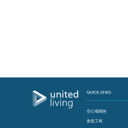
refuse these
利
cookies,
some
functionality
will
disappear
from the
website.
行为准则
纳入我们的 “体贴承包商政策
Marketing
“和 “居民责任”。
By sharing
your
interests and
behaviour
QUICK LINKS
as you visit
our site, you
increase the
空心墙隔热
chance of
seeing
改造工程
personalised